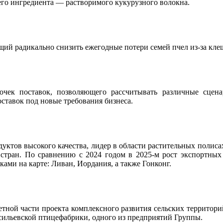
го ингредиента — растворимого кукурузного волокна.
ий радикально снизить ежегодные потери семей пчел из-за кле
очек поставок, позволяющего рассчитывать различные сцен
ставок под новые требования бизнеса.
уктов высокого качества, лидер в области растительных полиса
стран. По сравнению с 2024 годом в 2025-м рост экспортных
ами на карте: Ливан, Иордания, а также Гонконг.
ной части проекта комплексного развития сельских территорий 
асильевской птицефабрики, одного из предприятий Группы.