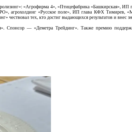
ролизинг»: «Агрофирма 4», «Птицефабрика «Башкирская», ИП 
О», агрохолдинг «Русское поле», ИП глава КФХ Тимирев, «М
» чествовал тех, кто достиг выдающихся результатов и внес зн
». Спонсор — «Деметра Трейдинг». Также премию поддерж