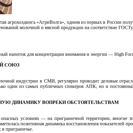
став агрохолдинга «АгриВолга», одним из первых в России полу
менований молочной и мясной продукции на соответствие ГОСТу
ый напиток для концентрации внимания и энергии — High Focu
Й СОЮЗ
лочной индустрии в СМИ, регулярно проводит деловые отрасле
ько один из самых публичных спикеров АПК, но и постоянны
ИВНУЮ ДИНАМИКУ ВОПРЕКИ ОБСТОЯТЕЛЬСТВАМ
 опасных условиях — на приграничной территории, многие хо
 наметилась позитивная динамика восстановления показателей пр
 в приграничье.