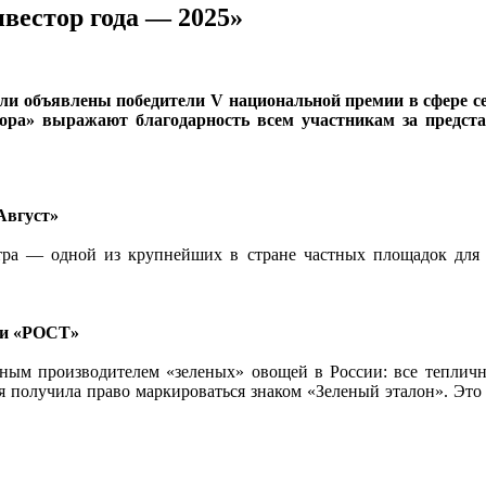
вестор года — 2025»
были объявлены победители V национальной премии в сфере с
тора» выражают благодарность всем участникам за предст
Август»
нтра — одной из крупнейших в стране частных площадок для
ии «РОСТ»
ным производителем «зеленых» овощей в России: все тепл
ия получила право маркироваться знаком «Зеленый эталон». Это