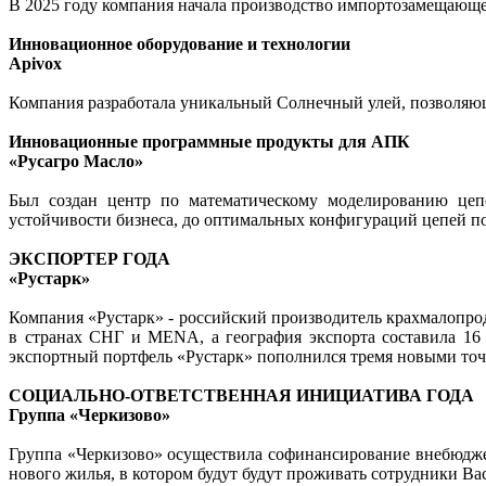
В 2025 году компания начала производство импортозамещающе
Инновационное оборудование и технологии
Apivox
Компания разработала уникальный Солнечный улей, позволяющ
Инновационные программные продукты для АПК
«Русагро Масло»
Был создан центр по математическому моделированию цеп
устойчивости бизнеса, до оптимальных конфигураций цепей по
ЭКСПОРТЕР ГОДА
«Рустарк»
Компания «Рустарк» - российский производитель крахмалопрод
в странах СНГ и MENA, а география экспорта составила 16 
экспортный портфель «Рустарк» пополнился тремя новыми точк
СОЦИАЛЬНО-ОТВЕТСТВЕННАЯ ИНИЦИАТИВА ГОДА
Группа «Черкизово»
Группа «Черкизово» осуществила софинансирование внебюджет
нового жилья, в котором будут будут проживать сотрудники В